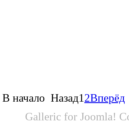
В начало
Назад
1
2
Вперёд
Galleric for Joomla! 