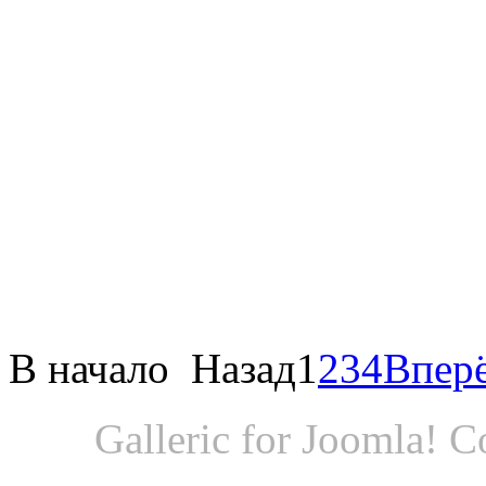
В начало
Назад
1
2
3
4
Впер
Galleric for Joomla! 