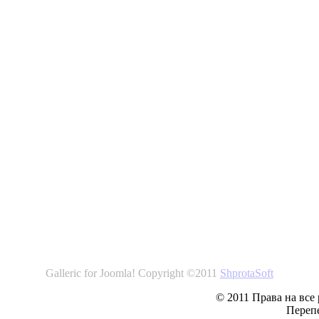
Galleric for Joomla! Copyright ©2011
ShprotaSoft
© 2011 Права на все
Перепе