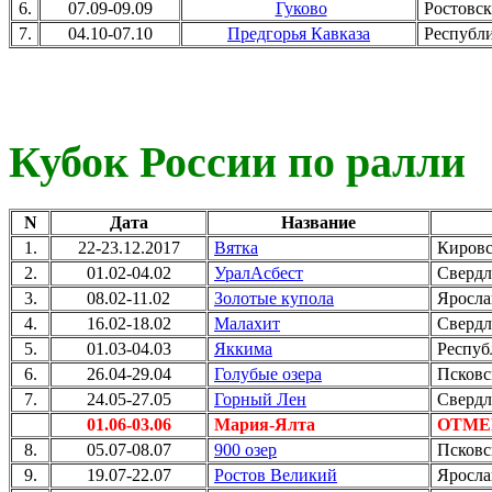
6.
07.09-09.09
Гуково
Ростовск
7.
04.10-07.10
Предгорья Кавказа
Республи
Кубок России по ралли
N
Дата
Название
1.
22-23.12.2017
Вятка
Кировс
2.
01.02-04.02
УралАсбест
Свердл
3.
08.02-11.02
Золотые купола
Ярослав
4.
16.02-18.02
Малахит
Свердл
5.
01.03-04.03
Яккима
Респуб
6.
26.04-29.04
Голубые озера
Псковск
7.
24.05-27.05
Горный Лен
Свердл
01.06-03.06
Мария-Ялта
ОТМЕ
8.
05.07-08.07
900 озер
Псковск
9.
19.07-22.07
Ростов Великий
Ярослав