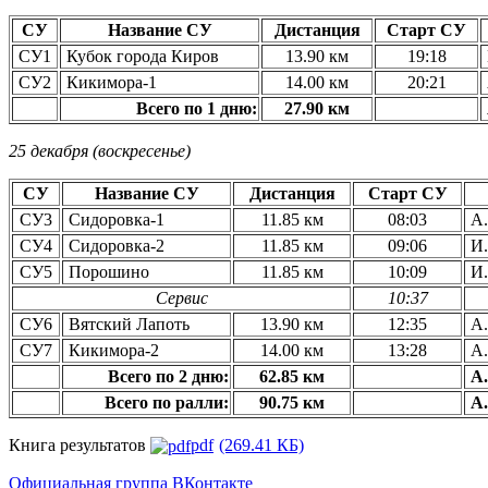
СУ
Название СУ
Дистанция
Старт СУ
СУ1
Кубок города Киров
13.90 км
19:18
СУ2
Кикимора-1
14.00 км
20:21
Всего по 1 дню:
27.90 км
25 декабря (воскресенье)
СУ
Название СУ
Дистанция
Старт СУ
СУ3
Сидоровка-1
11.85 км
08:03
А.
СУ4
Сидоровка-2
11.85 км
09:06
И.
СУ5
Порошино
11.85 км
10:09
И.
Сервис
10:37
СУ6
Вятский Лапоть
13.90 км
12:35
А.
СУ7
Кикимора-2
14.00 км
13:28
А.
Всего по 2 дню:
62.85 км
А.
Всего по ралли:
90.75 км
А.
Книга результатов
pdf
(269.41 КБ)
Официальная группа ВКонтакте