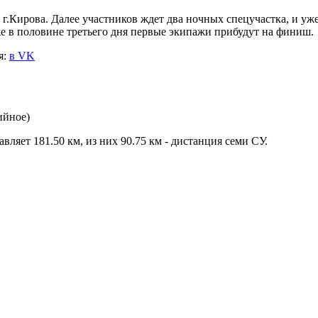
г.Кирова. Далее участников ждет два ночных спецучастка, и уже
уже в половине третьего дня первые экипажи прибудут на финиш.
я:
в VK
ийное)
авляет 181.50 км, из них 90.75 км - дистанция семи СУ.