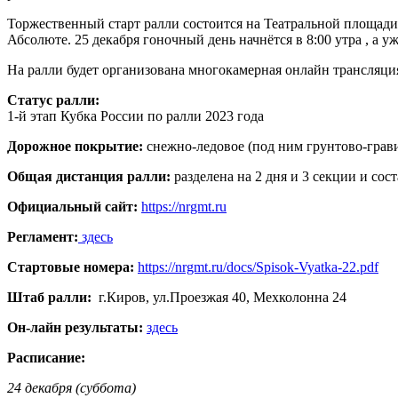
Торжественный старт ралли состоится на Театральной площади 
Абсолюте. 25 декабря гоночный день начнётся в 8:00 утра , а 
На ралли будет организована многокамерная онлайн трансляци
Статус ралли:
1-й этап Кубка России по ралли 2023 года
Дорожное покрытие:
снежно-ледовое (под ним грунтово-грав
Общая дистанция ралли:
разделена на 2 дня и 3 секции и сост
Официальный сайт:
https://nrgmt.ru
Регламент:
здесь
Стартовые номера:
https://nrgmt.ru/docs/Spisok-Vyatka-22.pdf
Штаб ралли:
г.Киров, ул.Проезжая 40, Мехколонна 24
Он-лайн результаты:
здесь
Расписание:
24 декабря (суббота)