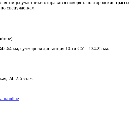
ро пятницы участники отправятся покорять новгородские трассы.
 по спецучасткам.
ийное)
 342.64 км, суммарная дистанция 10-ти СУ – 134.25 км.
я, 24. 2-й этаж
v.ru/online