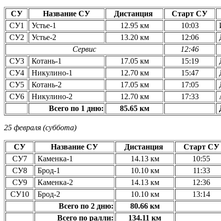
СУ
Название СУ
Дистанция
Старт СУ
СУ1
Устье-1
12.95 км
10:03
СУ2
Устье-2
13.20 км
12:06
Сервис
12:46
СУ3
Котань-1
17.05 км
15:19
Д
СУ4
Никулино-1
12.70 км
15:47
Д
СУ5
Котань-2
17.05 км
17:05
Д
СУ6
Никулино-2
12.70 км
17:33
Всего по 1 дню:
85.65 км
25 февраля
(
суббота
)
СУ
Название СУ
Дистанция
Старт СУ
СУ7
Каменка-1
14.13 км
10:55
СУ8
Брод-1
10.10 км
11:33
СУ9
Каменка-2
14.13 км
12:36
СУ10
Брод-2
10.10 км
13:14
Всего по 2 дню:
80.66 км
Всего по ралли:
134.11 км