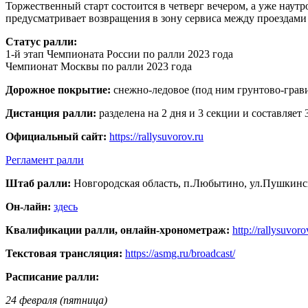
Торжественный старт состоится в четверг вечером, а уже наут
предусматривает возвращения в зону сервиса между проездами
Статус ралли:
1-й этап Чемпионата России по ралли 2023 года
Чемпионат Москвы по ралли 2023 года
Дорожное покрытие:
снежно-ледовое (под ним грунтово-грав
Дистанция ралли:
разделена на 2 дня и 3 секции и составляет
Официальный сайт:
https://rallysuvorov.ru
Регламент ралли
Штаб ралли:
Новгородская область, п.Любытино, ул.Пушкинска
Он-лайн:
здесь
Квалификации ралли, онлайн-хронометраж:
http://rallysuvoro
Текстовая трансляция:
https://asmg.ru/broadcast/
Расписание ралли:
24 февраля (пятница
)