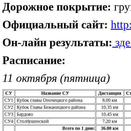
Дорожное покрытие:
грун
Официальный сайт:
http
Он-лайн результаты:
зде
Расписание:
11 октября (пятница)
СУ
Название СУ
Дистанция
С
СУ1
Кубок главы Опочецкого района
8.00 км
СУ2
Кубок Главы Бежаницкого района
10.35 км
СУ3
Бардово
10.45 км
СУ4
Столбушенский
7.20 км
Всего по 1 дню:
36.00 км