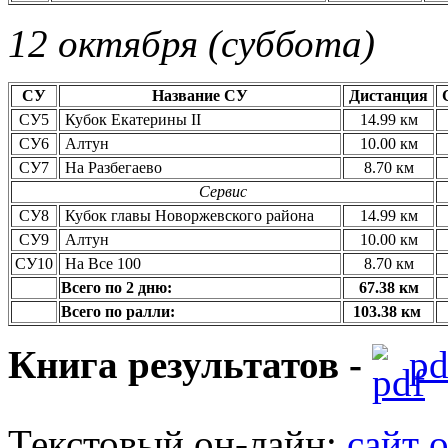
12 октября (
суббота
)
СУ
Название СУ
Дистанция
СУ5
Кубок Екатерины II
14.99 км
СУ6
Алтун
10.00 км
СУ7
На Разбегаево
8.70 км
Сервис
СУ8
Кубок главы Новоржевского района
14.99 км
СУ9
Алтун
10.00 км
СУ10
На Все 100
8.70 км
Всего по 2 дню:
67.38 км
Всего по ралли:
103.38 км
Книга результатов -
pd
Текстовый он-лайн:
сайт 