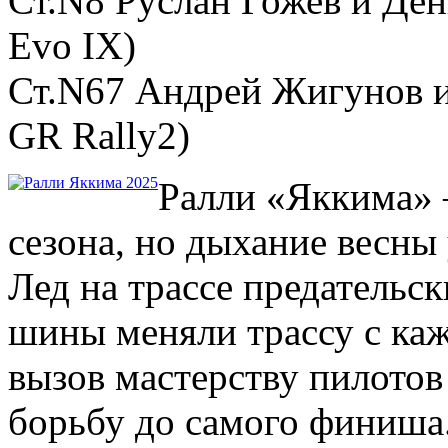
Ст.N8 Руслан Гожев и Ден
Evo IX)
Ст.N67 Андрей Жигунов и 
GR Rally2)
Ралли «Яккима» 
сезона, но дыхание весны 
Лед на трассе предательс
шины меняли трассу с ка
вызов мастерству пилотов
борьбу до самого финиша