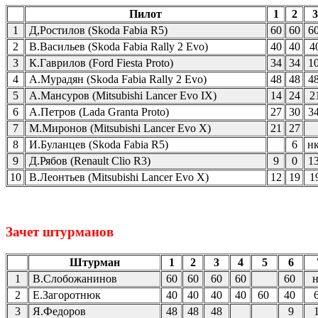
Пилот
1
2
3
1
Д,Ростилов (Skoda Fabia R5)
60
60
6
2
В.Васильев (Skoda Fabia Rally 2 Evo)
40
40
4
3
К.Гаврилов (Ford Fiesta Proto)
34
34
1
4
А.Мурадян (Skoda Fabia Rally 2 Evo)
48
48
4
5
А.Мансуров (Mitsubishi Lancer Evo IX)
14
24
2
6
А.Петров (Lada Granta Proto)
27
30
3
7
М.Миронов (Mitsubishi Lancer Evo X)
21
27
8
И.Буланцев (Skoda Fabia R5)
6
н
9
Д.Рябов (Renault Clio R3)
9
0
1
10
В.Леонтьев (Mitsubishi Lancer Evo X)
12
19
1
Зачет штурманов
Штурман
1
2
3
4
5
6
1
В.Слобожанинов
60
60
60
60
60
2
Е.Загоротнюк
40
40
40
40
60
40
3
Я.Федоров
48
48
48
9