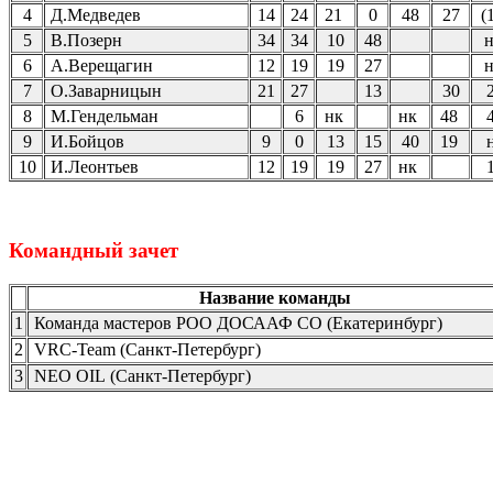
4
Д.Медведев
14
24
21
0
48
27
(
5
В.Позерн
34
34
10
48
6
А.Верещагин
12
19
19
27
7
О.Заварницын
21
27
13
30
8
М.Гендельман
6
нк
нк
48
9
И.Бойцов
9
0
13
15
40
19
10
И.Леонтьев
12
19
19
27
нк
Командный зачет
Название команды
1
Команда мастеров РОО ДОСААФ СО (Екатеринбург)
2
VRC-Team (Санкт-Петербург)
3
NEO OIL (Санкт-Петербург)