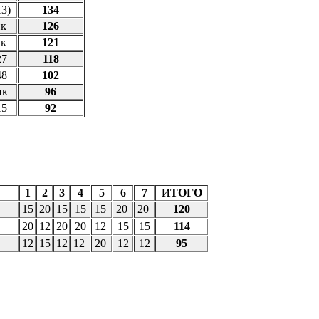
13)
134
нк
126
нк
121
27
118
48
102
нк
96
15
92
1
2
3
4
5
6
7
ИТОГО
15
20
15
15
15
20
20
120
20
12
20
20
12
15
15
114
12
15
12
12
20
12
12
95