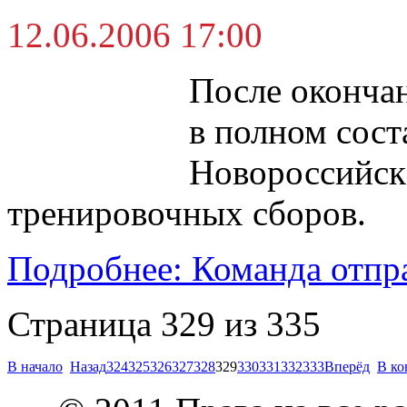
12.06.2006 17:00
После окончан
в полном сост
Новороссийск
тренировочных сборов.
Подробнее: Команда отпра
Страница 329 из 335
В начало
Назад
324
325
326
327
328
329
330
331
332
333
Вперёд
В ко