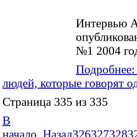
Интервью А
опубликова
№1 2004 го
Подробнее:
людей, которые говорят о
Страница 335 из 335
В
начало
Назад
326
327
328
3