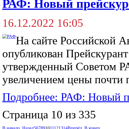
РАФ: Новый прейскура
16.12.2022 16:05
На сайте Российской 
опубликован Прейскурант 
утвержденный Советом РАФ
увеличением цены почти 
Подробнее: РАФ: Новый п
Страница 10 из 335
В начало
Назад
5
6
7
8
9
10
11
12
13
14
Вперёд
В конец